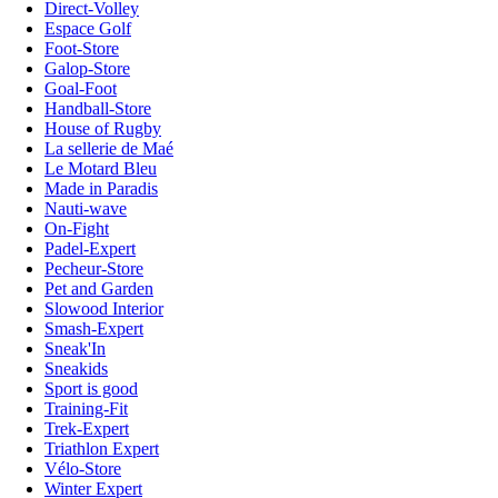
Direct-Volley
Espace Golf
Foot-Store
Galop-Store
Goal-Foot
Handball-Store
House of Rugby
La sellerie de Maé
Le Motard Bleu
Made in Paradis
Nauti-wave
On-Fight
Padel-Expert
Pecheur-Store
Pet and Garden
Slowood Interior
Smash-Expert
Sneak'In
Sneakids
Sport is good
Training-Fit
Trek-Expert
Triathlon Expert
Vélo-Store
Winter Expert