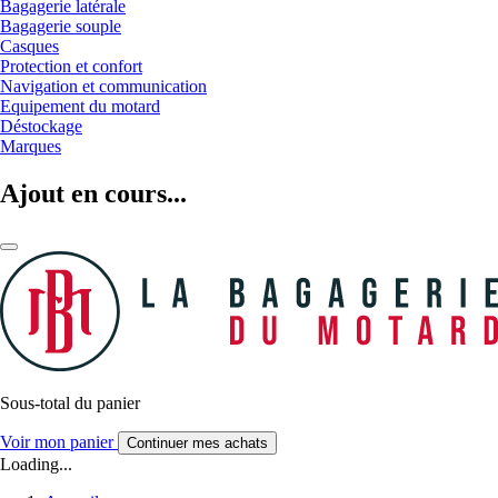
Bagagerie latérale
Bagagerie souple
Casques
Protection et confort
Navigation et communication
Equipement du motard
Déstockage
Marques
Ajout en cours...
Sous-total du panier
Voir mon panier
Continuer mes achats
Loading...