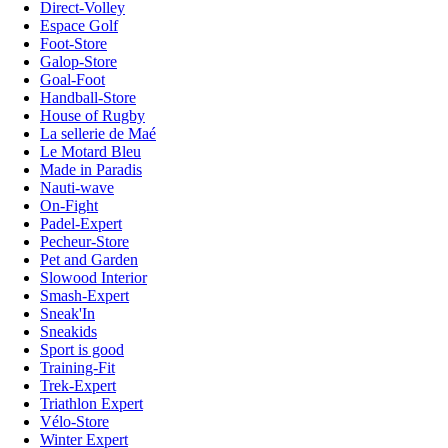
Direct-Volley
Espace Golf
Foot-Store
Galop-Store
Goal-Foot
Handball-Store
House of Rugby
La sellerie de Maé
Le Motard Bleu
Made in Paradis
Nauti-wave
On-Fight
Padel-Expert
Pecheur-Store
Pet and Garden
Slowood Interior
Smash-Expert
Sneak'In
Sneakids
Sport is good
Training-Fit
Trek-Expert
Triathlon Expert
Vélo-Store
Winter Expert