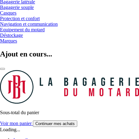
Bagagerie latérale
Bagagerie souple
Casques
Protection et confort
Navigation et communication
Equipement du motard
Déstockage
Marques
Ajout en cours...
Sous-total du panier
Voir mon panier
Continuer mes achats
Loading...