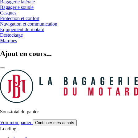
Bagagerie latérale
Bagagerie souple
Casques
Protection et confort
Navigation et communication
Equipement du motard
Déstockage
Marques
Ajout en cours...
Sous-total du panier
Voir mon panier
Continuer mes achats
Loading...