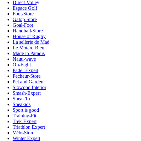
Direct-Volley
Espace Golf
Foot-Store
Galop-Store
Goal-Foot
Handball-Store
House of Rugby
La sellerie de Maé
Le Motard Bleu
Made in Paradis
Nauti-wave
On-Fight
Padel-Expert
Pecheur-Store
Pet and Garden
Slowood Interior
Smash-Expert
Sneak'In
Sneakids
Sport is good
Training-Fit
Trek-Expert
Triathlon Expert
Vélo-Store
Winter Expert