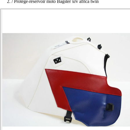
/
Protège-réservoir moto Bagster xrv africa twin