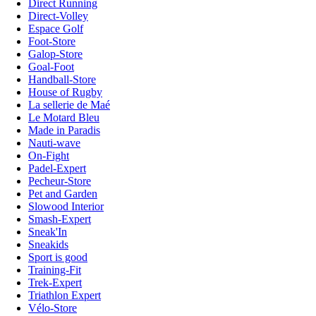
Direct Running
Direct-Volley
Espace Golf
Foot-Store
Galop-Store
Goal-Foot
Handball-Store
House of Rugby
La sellerie de Maé
Le Motard Bleu
Made in Paradis
Nauti-wave
On-Fight
Padel-Expert
Pecheur-Store
Pet and Garden
Slowood Interior
Smash-Expert
Sneak'In
Sneakids
Sport is good
Training-Fit
Trek-Expert
Triathlon Expert
Vélo-Store