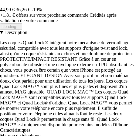
44,99 €
36,26 €
-19%
+1,81 €
offerts sur votre prochaine commande
Crédités après
validation de votre commande
Loading...
Description
Les coques Quad Lock® intègrent notre mécanisme de verrouillage
sécurisé, compatible avec tous les supports d'origine twist and lock,
ainsi qu'une coque résistante aux chocs et une doublure de protection.
PROTECTIVE/IMPACT RESISTANT Grâce à un cœur en
polycarbonate robuste et une enveloppe externe en TPU absorbant les
chocs, vous pouvez être certain que votre iPhone est protégé au
quotidien. ELEGANT DESIGN Avec son profil fin et son matériau
doux, c'est parfait pour une utilisation de tous les jours. Les coques
Quad Lock MAG™ sont plus fines et plus plates et disposent d'un
anneau MAG ajustable. QUAD LOCK MAG™ Les coques Quad
Lock MAG™ sont compatibles avec tous les supports Quad Lock
MAG™ et Quad Lock® d'origine. Quad Lock MAG™ vous permet
de monter votre téléphone encore plus rapidement. Il suffit de
positionner votre téléphone et les aimants font le reste. Les deux
coques Quad Lock® permettent la charge sans fil. Quad Lock
MAG™ est uniquement disponible pour certains modèles d'iPhone.
Caractéristiques
Marque de télephone