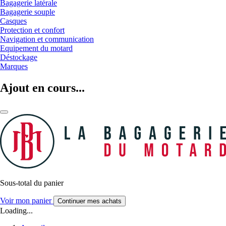
Bagagerie latérale
Bagagerie souple
Casques
Protection et confort
Navigation et communication
Equipement du motard
Déstockage
Marques
Ajout en cours...
Sous-total du panier
Voir mon panier
Continuer mes achats
Loading...