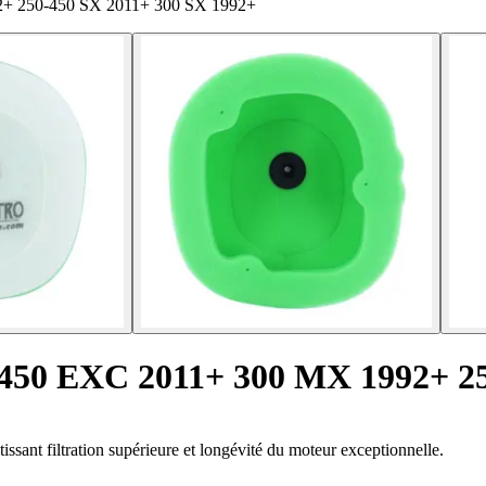
992+ 250-450 SX 2011+ 300 SX 1992+
0-450 EXC 2011+ 300 MX 1992+ 2
issant filtration supérieure et longévité du moteur exceptionnelle.