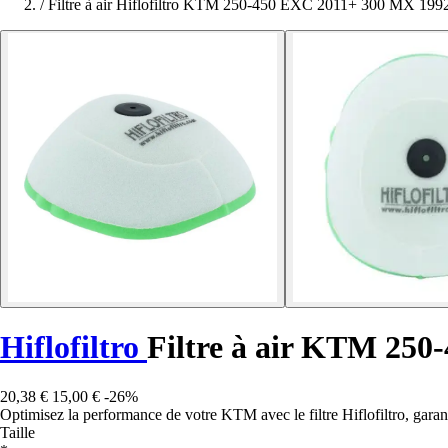
/
Filtre à air Hiflofiltro KTM 250-450 EXC 2011+ 300 MX 1
Hiflofiltro
Filtre à air KTM 25
20,38 €
15,00 €
-26%
Optimisez la performance de votre KTM avec le filtre Hiflofiltro, garant
Taille