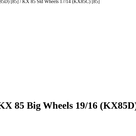
85D) [85] / KX 85 Std Wheels 17/14 (KX85C) [85]
X 85 Big Wheels 19/16 (KX85D) 