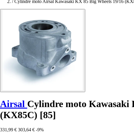
/
Cylindre moto Airsal Kawasaki KX 85 Big Wheels 19/16 (KX
Airsal
Cylindre moto Kawasaki K
(KX85C) [85]
331,99 €
303,64 €
-9%