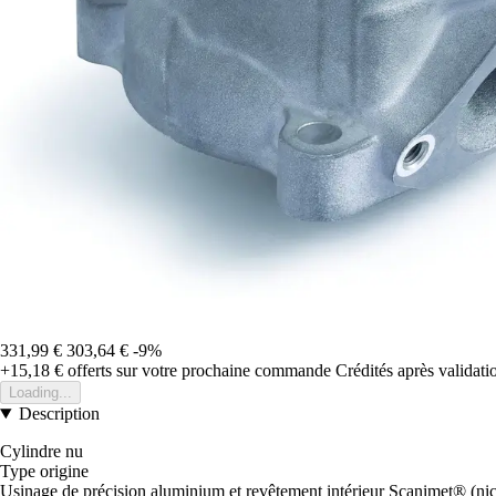
331,99 €
303,64 €
-9%
+15,18 €
offerts sur votre prochaine commande
Crédités après validat
Loading...
Description
Cylindre nu
Type origine
Usinage de précision aluminium et revêtement intérieur Scanimet® (nick