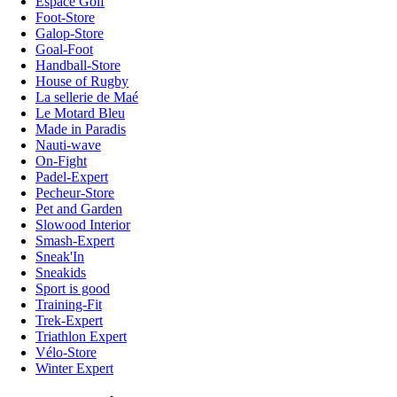
Espace Golf
Foot-Store
Galop-Store
Goal-Foot
Handball-Store
House of Rugby
La sellerie de Maé
Le Motard Bleu
Made in Paradis
Nauti-wave
On-Fight
Padel-Expert
Pecheur-Store
Pet and Garden
Slowood Interior
Smash-Expert
Sneak'In
Sneakids
Sport is good
Training-Fit
Trek-Expert
Triathlon Expert
Vélo-Store
Winter Expert