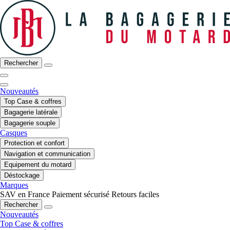
Rechercher
Nouveautés
Top Case & coffres
Bagagerie latérale
Bagagerie souple
Casques
Protection et confort
Navigation et communication
Equipement du motard
Déstockage
Marques
SAV en France
Paiement sécurisé
Retours faciles
Rechercher
Nouveautés
Top Case & coffres