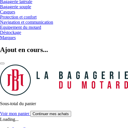
Bagagerie latérale
Bagagerie souple
Casques
Protection et confort
Navigation et communication
Equipement du motard
Déstockage
Marques
Ajout en cours...
Sous-total du panier
Voir mon panier
Continuer mes achats
Loading...