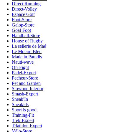
Direct Running
Direct-Volley
Espace Golf
Foot-Store
Galop-Store
Goal-Foot
Handball-Store
House of Rugby
La sellerie de Maé
Le Motard Bleu
Made in Paradis
Nauti-wave
On-Fight
Padel-Expert
Pecheur-Store
Pet and Garden
Slowood Interior
Smash-Expert
Sneak'In
Sneakids
Sport is good
Training-Fit
Trek-Expert
Triathlon Expert
Vélo-Store