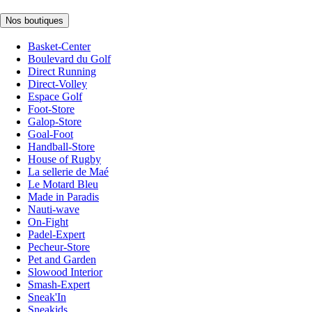
Nos boutiques
Basket-Center
Boulevard du Golf
Direct Running
Direct-Volley
Espace Golf
Foot-Store
Galop-Store
Goal-Foot
Handball-Store
House of Rugby
La sellerie de Maé
Le Motard Bleu
Made in Paradis
Nauti-wave
On-Fight
Padel-Expert
Pecheur-Store
Pet and Garden
Slowood Interior
Smash-Expert
Sneak'In
Sneakids