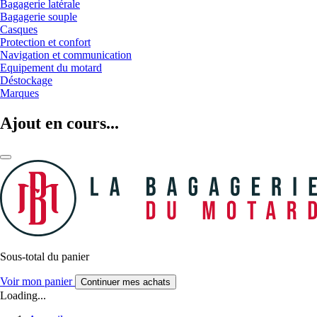
Bagagerie latérale
Bagagerie souple
Casques
Protection et confort
Navigation et communication
Equipement du motard
Déstockage
Marques
Ajout en cours...
Sous-total du panier
Voir mon panier
Continuer mes achats
Loading...