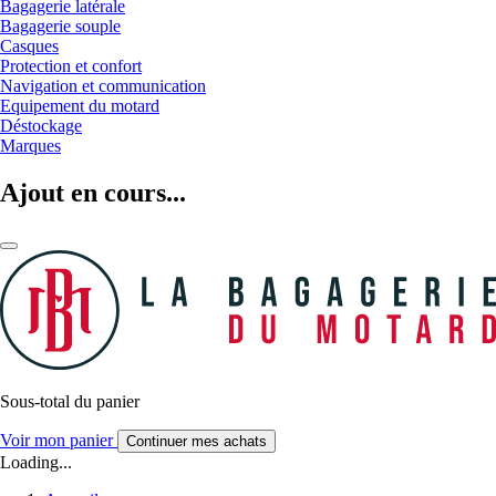
Bagagerie latérale
Bagagerie souple
Casques
Protection et confort
Navigation et communication
Equipement du motard
Déstockage
Marques
Ajout en cours...
Sous-total du panier
Voir mon panier
Continuer mes achats
Loading...