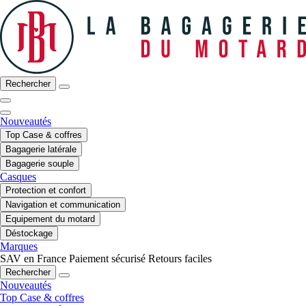
Rechercher
Nouveautés
Top Case & coffres
Bagagerie latérale
Bagagerie souple
Casques
Protection et confort
Navigation et communication
Equipement du motard
Déstockage
Marques
SAV en France
Paiement sécurisé
Retours faciles
Rechercher
Nouveautés
Top Case & coffres